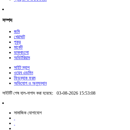
সম্পদ
জমি
খেয়াঘাট
পুকুর
মার্কেট
ডাকবাংলো
অডিটরিয়াম
সাইট ম্যাপ
ওয়েব এডমিন
ফিডব্যাক ফরম
অভিযোগ ও অনুসন্ধান
সাইটটি শেষ হাল-নাগাদ করা হয়েছে:
03-08-2026 15:53:08
সামাজিক যোগাযোগ