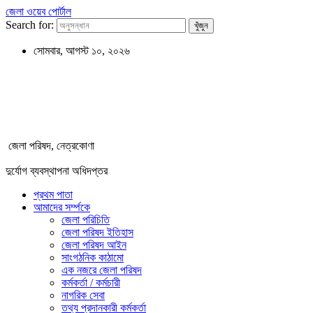
জেলা ওয়েব পোর্টাল
Search for:
সোমবার, আগস্ট ১০, ২০২৬
জেলা পরিষদ, নেত্রকোণা
দুর্যোগ ব্যবস্থাপনা অধিদপ্তর
প্রথম পাতা
আমাদের সর্ম্পকে
জেলা পরিচিতি
জেলা পরিষদ ইতিহাস
জেলা পরিষদ আইন
সাংগঠনিক কাঠামো
এক নজরে জেলা পরিষদ
কর্মকর্তা / কর্মচারী
নাগরিক সেবা
তথ্য প্রদানকারী কর্মকর্তা