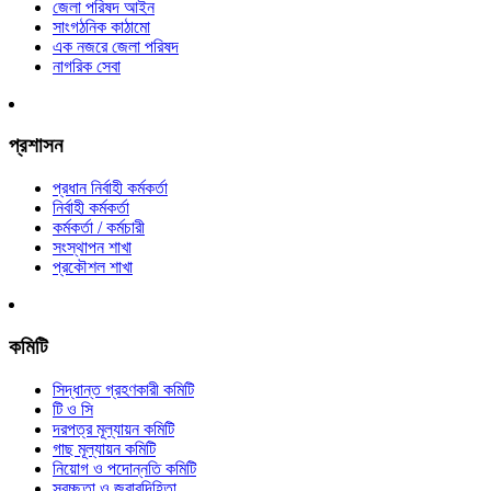
জেলা পরিষদ আইন
সাংগঠনিক কাঠামো
এক নজরে জেলা পরিষদ
নাগরিক সেবা
প্রশাসন
প্রধান নির্বাহী কর্মকর্তা
নির্বাহী কর্মকর্তা
কর্মকর্তা / কর্মচারী
সংস্থাপন শাখা
প্রকৌশল শাখা
কমিটি
সিদ্ধান্ত গ্রহণকারী কমিটি
টি ও সি
দরপত্র মূল্যায়ন কমিটি
গাছ মূল্যায়ন কমিটি
নিয়োগ ও পদোন্নতি কমিটি
স্বচ্ছতা ও জবাবদিহিতা