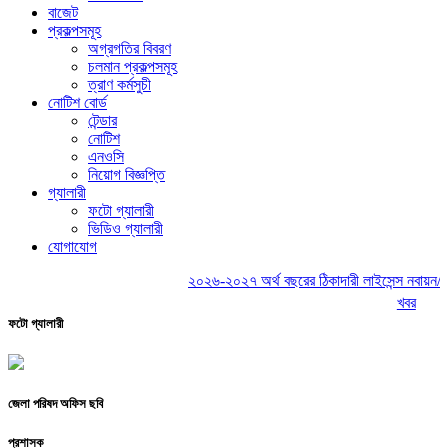
বাজেট
প্রকল্পসমূহ
অগ্রগতির বিবরণ
চলমান প্রকল্পসমূহ
ত্রাণ কর্মসুচী
নোটিশ বোর্ড
টেন্ডার
নোটিশ
এনওসি
নিয়োগ বিজ্ঞপ্তি
গ্যালারী
ফটো গ্যালারী
ভিডিও গ্যালারী
যোগাযোগ
২০২৬-২০২৭ অর্থ বছরের ঠিকাদারী লাইসেন্স নবায়ন/তালি
খবর
ফটো গ্যালারী
জেলা পরিষদ অফিস ছবি
প্রশাসক