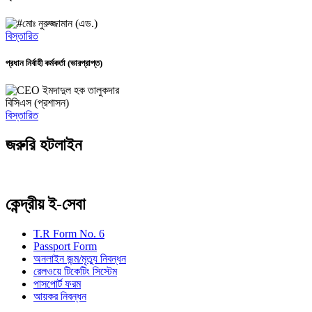
মোঃ নুরুজ্জামান (এড.)
বিস্তারিত
প্রধান নির্বাহী কর্মকর্তা (ভারপ্রাপ্ত)
ইমদাদুল হক তালুকদার
বিসিএস (প্রশাসন)
বিস্তারিত
জরুরি হটলাইন
কেন্দ্রীয় ই-সেবা
T.R Form No. 6
Passport Form
অনলাইন জন্ম/মৃত্যু নিবন্ধন
রেলওয়ে টিকেটিং সিস্টেম
পাসপোর্ট ফরম
আয়কর নিবন্ধন