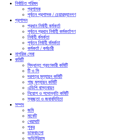
নির্বাচিত পরিষদ
প্রশাসক
পূর্বতন প্রশাসক / চেয়ারম্যানগণ
প্রশাসন
প্রধান নির্বাহী কর্মকর্তা
পূর্বতন প্রধান নির্বাহী কর্মকর্তাগণ
নির্বাহী র্কমর্কতা
পূর্বতন নির্বাহী র্কমর্কতা
কর্মকর্তা / কর্মচারী
নাগরিক সেবা
কমিটি
সিদ্ধান্ত গ্রহণকারী কমিটি
টি ও সি
দরপত্র মূল্যায়ন কমিটি
গাছ মূল্যায়ন কমিটি
এডিপি বাস্তবায়ন
নিয়োগ ও পদোন্নতি কমিটি
স্বচ্ছতা ও জবাবদিহিতা
সম্পদ
জমি
মার্কেট
খেয়াঘাট
পুকুর
ডাকবাংলো
অডিটরিয়াম