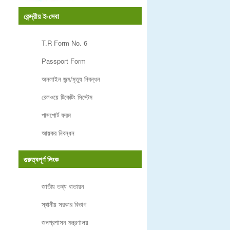
কেন্দ্রীয় ই-সেবা
T.R Form No. 6
Passport Form
অনলাইন জন্ম/মৃত্যু নিবন্ধন
রেলওয়ে টিকেটিং সিস্টেম
পাসপোর্ট ফরম
আয়কর নিবন্ধন
গুরুত্বপূর্ণ লিংক
জাতীয় তথ্য বাতায়ন
স্থানীয় সরকার বিভাগ
জনপ্রশাসন মন্ত্রণালয়