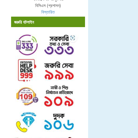
বিসিএস (প্রশাসন)
বিস্তারিত
জরুরি হটলাইন