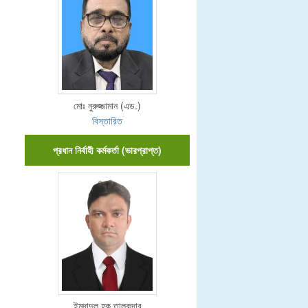
মোঃ নুরুজ্জামান (এড.)
বিস্তারিত
প্রধান নির্বাহী কর্মকর্তা (ভারপ্রাপ্ত)
ইমদাদুল হক তালুকদার