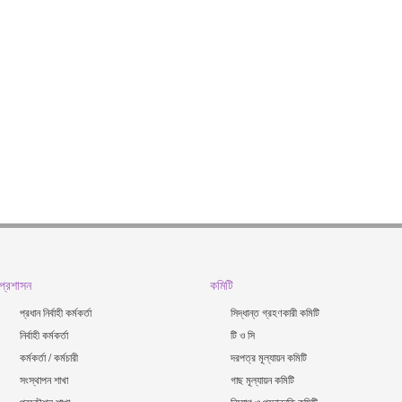
প্রশাসন
কমিটি
প্রধান নির্বাহী কর্মকর্তা
সিদ্ধান্ত গ্রহণকারী কমিটি
নির্বাহী কর্মকর্তা
টি ও সি
কর্মকর্তা / কর্মচারী
দরপত্র মূল্যায়ন কমিটি
সংস্থাপন শাখা
গাছ মূল্যায়ন কমিটি
প্রকৌশল শাখা
নিয়োগ ও পদোন্নতি কমিটি