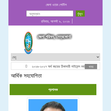
জেলা ওয়েব পোর্টাল
রবিবার, আগস্ট ৯, ২০২৬
জেলা পরিষদ, নেত্রকোণা
২০২৬-২০২৭ অর্থ বছরের ঠিকাদারী লাইসেন্স নবায়ন/তালিকাভূক্তি বিজ্ঞপ্তি
খবর
আর্থিক সহযোগিতা
প্রশাসক