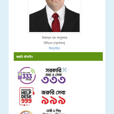
ইমদাদুল হক তালুকদার
বিসিএস (প্রশাসন)
বিস্তারিত
জরুরি হটলাইন