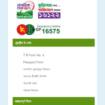
কেন্দ্রীয় ই-সেবা
T.R Form No. 6
Passport Form
অনলাইন জন্ম/মৃত্যু নিবন্ধন
রেলওয়ে টিকেটিং সিস্টেম
পাসপোর্ট ফরম
আয়কর নিবন্ধন
গুরুত্বপূর্ণ লিংক