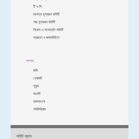
টি ও সি
দরপত্র মূল্যায়ন কমিটি
গাছ মূল্যায়ন কমিটি
নিয়োগ ও পদোন্নতি কমিটি
স্বচ্ছতা ও জবাবদিহিতা
সম্পদ
জমি
খেয়াঘাট
পুকুর
মার্কেট
ডাকবাংলো
অডিটরিয়াম
সাইট ম্যাপ