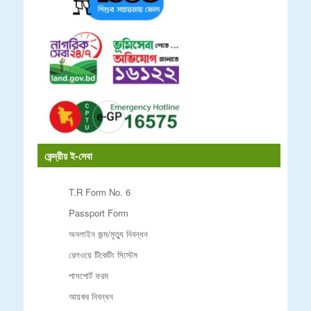
কেন্দ্রীয় ই-সেবা
T.R Form No. 6
Passport Form
অনলাইন জন্ম/মৃত্যু নিবন্ধন
রেলওয়ে টিকেটিং সিস্টেম
পাসপোর্ট ফরম
আয়কর নিবন্ধন