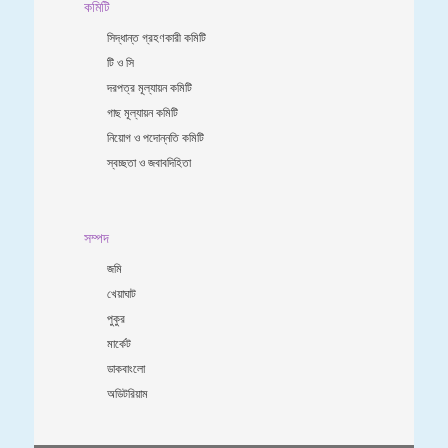
কমিটি
সিদ্ধান্ত গ্রহণকারী কমিটি
টি ও সি
দরপত্র মূল্যায়ন কমিটি
গাছ মূল্যায়ন কমিটি
নিয়োগ ও পদোন্নতি কমিটি
স্বচ্ছতা ও জবাবদিহিতা
সম্পদ
জমি
খেয়াঘাট
পুকুর
মার্কেট
ডাকবাংলো
অডিটরিয়াম