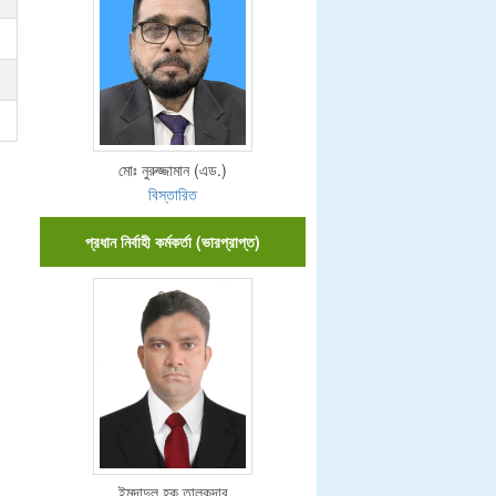
মোঃ নুরুজ্জামান (এড.)
বিস্তারিত
প্রধান নির্বাহী কর্মকর্তা (ভারপ্রাপ্ত)
ইমদাদুল হক তালুকদার