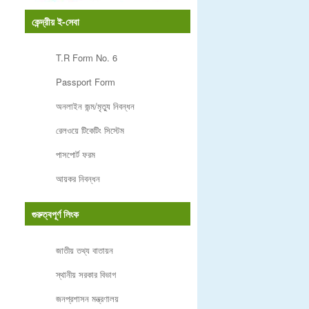
কেন্দ্রীয় ই-সেবা
T.R Form No. 6
Passport Form
অনলাইন জন্ম/মৃত্যু নিবন্ধন
রেলওয়ে টিকেটিং সিস্টেম
পাসপোর্ট ফরম
আয়কর নিবন্ধন
গুরুত্বপূর্ণ লিংক
জাতীয় তথ্য বাতায়ন
স্থানীয় সরকার বিভাগ
জনপ্রশাসন মন্ত্রণালয়