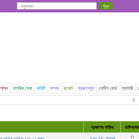
রশাসন
নাগরিক সেবা
কমিটি
সম্পদ
বাজেট
প্রকল্পসমূহ
নোটিশ বোর্ড
গ্যালারী
২০২৬
প্রকাশের তারিখ
ডাউনলো
ত প্রকল্প তালিকা (৩৪.০০ লক্ষ)
July 16, 2025