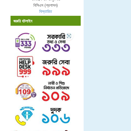
বিসিএস (প্রশাসন)
বিস্তারিত
জরুরি হটলাইন