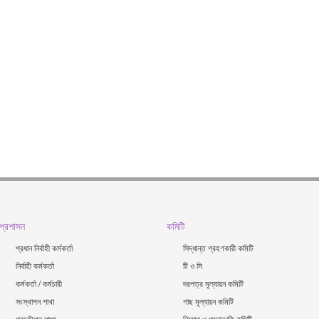
প্রশাসন
কমিটি
প্রধান নির্বাহী কর্মকর্তা
সিদ্ধান্ত গ্রহণকারী কমিটি
নির্বাহী কর্মকর্তা
টি ও সি
কর্মকর্তা / কর্মচারী
দরপত্র মূল্যায়ন কমিটি
সংস্থাপন শাখা
গাছ মূল্যায়ন কমিটি
প্রকৌশল শাখা
নিয়োগ ও পদোন্নতি কমিটি