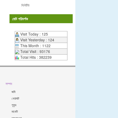
সিপিটিউ
মোট পরিদর্শক
Visit Today : 125
Visit Yesterday : 124
This Month : 1122
Total Visit : 93176
Total Hits : 382239
সম্পদ
জমি
খেয়াঘাট
পুকুর
মার্কেট
ডাকবাংলো