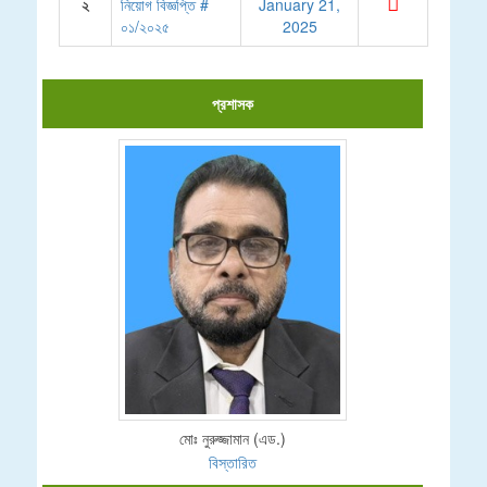
২
নিয়োগ বিজ্ঞপ্তি #
January 21,
০১/২০২৫
2025
প্রশাসক
মোঃ নুরুজ্জামান (এড.)
বিস্তারিত