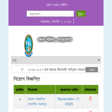
জেলা ওয়েব পোর্টাল
শুক্রবার, আগস্ট ৭, ২০২৬
জেলা পরিষদ, নেত্রকোণা
২০২৬-২০২৭ অর্থ বছরের ঠিকাদারী লাইসেন্স নবায়ন/তালিকাভূক্তি বিজ্ঞপ্তি
খবর
নিয়োগ বিজ্ঞপ্তি
ক্রমিক
শিরোনাম
প্রকাশের তারিখ
ডাউনলোড
১
নিয়োগ বিজ্ঞপ্তি
November 17,
(স্থানীয় সরকার)
2025