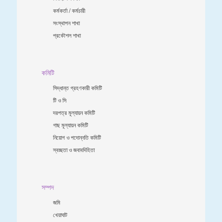
কর্মকর্তা / কর্মচারী
সংস্থাপন শাখা
প্রকৌশল শাখা
কমিটি
সিদ্ধান্ত গ্রহণকারী কমিটি
টি ও সি
দরপত্র মূল্যায়ন কমিটি
গাছ মূল্যায়ন কমিটি
নিয়োগ ও পদোন্নতি কমিটি
স্বচ্ছতা ও জবাবদিহিতা
সম্পদ
জমি
খেয়াঘাট