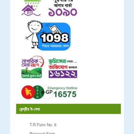
কেন্দ্রীয় ই-সেবা
T.R Form No. 6
Passport Form