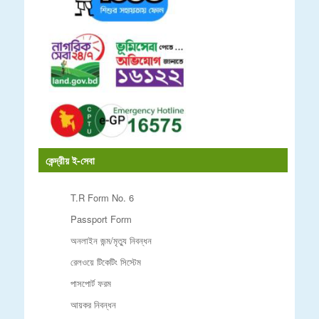
কেন্দ্রীয় ই-সেবা
T.R Form No. 6
Passport Form
অনলাইন জন্ম/মৃত্যু নিবন্ধন
রেলওয়ে টিকেটিং সিস্টেম
পাসপোর্ট ফরম
আয়কর নিবন্ধন