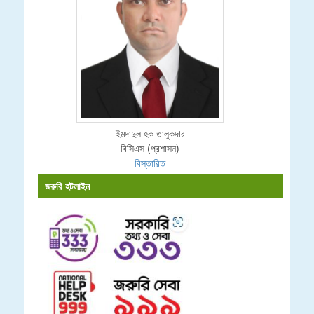
ইমদাদুল হক তালুকদার
বিসিএস (প্রশাসন)
বিস্তারিত
জরুরি হটলাইন