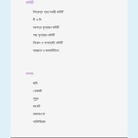
কমিটি
সিদ্ধান্ত গ্রহণকারী কমিটি
টি ও সি
দরপত্র মূল্যায়ন কমিটি
গাছ মূল্যায়ন কমিটি
নিয়োগ ও পদোন্নতি কমিটি
স্বচ্ছতা ও জবাবদিহিতা
সম্পদ
জমি
খেয়াঘাট
পুকুর
মার্কেট
ডাকবাংলো
অডিটরিয়াম