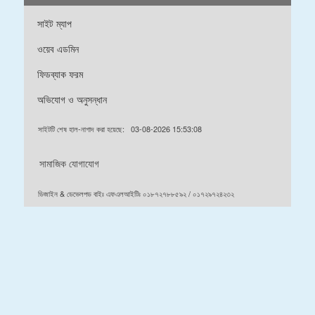
সাইট ম্যাপ
ওয়েব এডমিন
ফিডব্যাক ফরম
অভিযোগ ও অনুসন্ধান
সাইটটি শেষ হাল-নাগাদ করা হয়েছে:
03-08-2026 15:53:08
সামাজিক যোগাযোগ
ডিজাইন & ডেভেলপড বাইঃ এফএলআইটিঃ ০১৮৭২৭৮৮৫৯২ / ০১৭২৯৭২৪২৩২