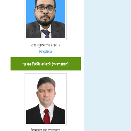
মোঃ নুরুজ্জামান (এড.)
বিস্তারিত
প্রধান নির্বাহী কর্মকর্তা (ভারপ্রাপ্ত)
ইমদাদুল হক তালুকদার