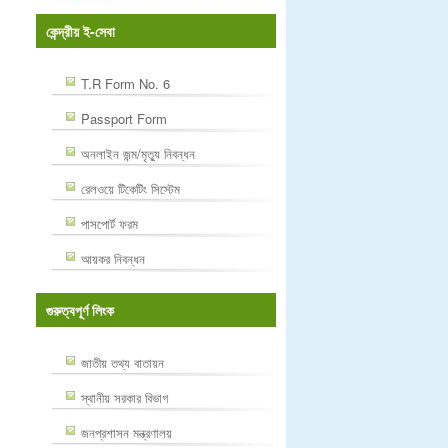
কেন্দ্রীয় ই-সেবা
T.R Form No. 6
Passport Form
অনলাইন জন্ম/মৃত্যু নিবন্ধন
রেলওয়ে টিকেটিং সিস্টেম
পাসপোর্ট ফরম
আয়কর নিবন্ধন
গুরুত্বপূর্ণ লিংক
জাতীয় তথ্য বাতায়ন
স্থানীয় সরকার বিভাগ
জনপ্রশাসন মন্ত্রণালয়