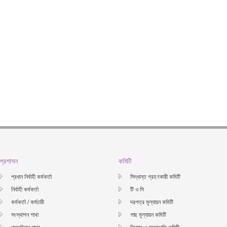
প্রশাসন
কমিটি
প্রধান নির্বাহী কর্মকর্তা
সিদ্ধান্ত গ্রহণকারী কমিটি
নির্বাহী কর্মকর্তা
টি ও সি
কর্মকর্তা / কর্মচারী
দরপত্র মূল্যায়ন কমিটি
সংস্থাপন শাখা
গাছ মূল্যায়ন কমিটি
প্রকৌশল শাখা
নিয়োগ ও পদোন্নতি কমিটি