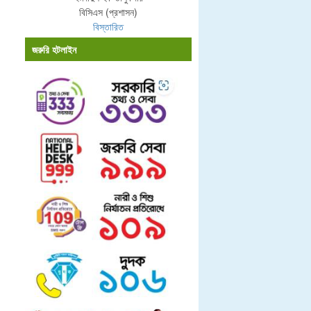
বিসিএস (প্রশাসন)
বিস্তারিত
জরুরি হটলাইন