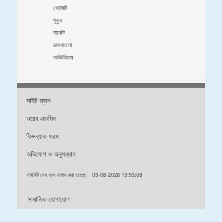
খেয়াঘাট
পুকুর
মার্কেট
ডাকবাংলো
অডিটরিয়াম
সাইট ম্যাপ
ওয়েব এডমিন
ফিডব্যাক ফরম
অভিযোগ ও অনুসন্ধান
সাইটটি শেষ হাল-নাগাদ করা হয়েছে:
03-08-2026 15:53:08
সামাজিক যোগাযোগ
ডিজাইন & ডেভেলপড বাইঃ এফএলআইটিঃ ০১৮৭২৭৮৮৫৯২ / ০১৭২৯৭২৪২৩২