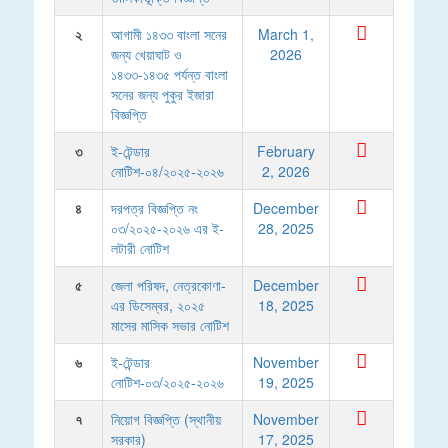
২
আগামী ১৪৩৩ বাংলা সনের
March 1,
জন্য খেয়াঘাট ও
2026
১৪৩৩-১৪৩৫ পর্যন্ত বাংলা
সনের জন্য পুকুর ইজারা
বিজ্ঞপ্তি
৩
ই-টেন্ডার
February
নোটিশ-০৪/২০২৫-২০২৬
2, 2026
৪
দরপত্র বিজ্ঞপ্তি নং
December
০৩/২০২৫-২০২৬ এর ই-
28, 2025
লটারী নোটিশ
৫
জেলা পরিষদ, নেত্রকোণা-
December
এর ডিসেম্বর, ২০২৫
18, 2025
মাসের মাসিক সভার নোটিশ
৬
ই-টেন্ডার
November
নোটিশ-০৩/২০২৫-২০২৬
19, 2025
৭
নিয়োগ বিজ্ঞপ্তি (স্থানীয়
November
সরকার)
17, 2025