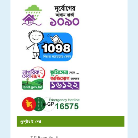
কেন্দ্রীয় ই-সেবা
T.R Form No. 6