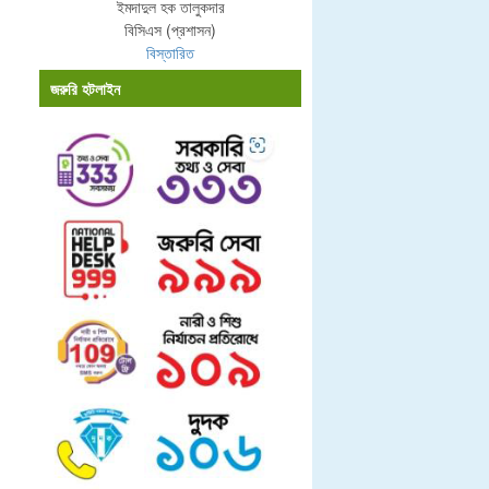
ইমদাদুল হক তালুকদার
বিসিএস (প্রশাসন)
বিস্তারিত
জরুরি হটলাইন