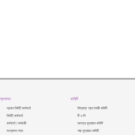
প্রশাসন
কমিটি
প্রধান নির্বাহী কর্মকর্তা
সিদ্ধান্ত গ্রহণকারী কমিটি
নির্বাহী কর্মকর্তা
টি ও সি
কর্মকর্তা / কর্মচারী
দরপত্র মূল্যায়ন কমিটি
সংস্থাপন শাখা
গাছ মূল্যায়ন কমিটি