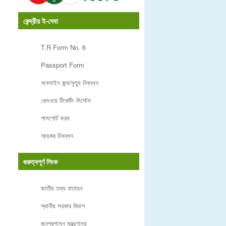
কেন্দ্রীয় ই-সেবা
T.R Form No. 6
Passport Form
অনলাইন জন্ম/মৃত্যু নিবন্ধন
রেলওয়ে টিকেটিং সিস্টেম
পাসপোর্ট ফরম
আয়কর নিবন্ধন
গুরুত্বপূর্ণ লিংক
জাতীয় তথ্য বাতায়ন
স্থানীয় সরকার বিভাগ
জনপ্রশাসন মন্ত্রণালয়