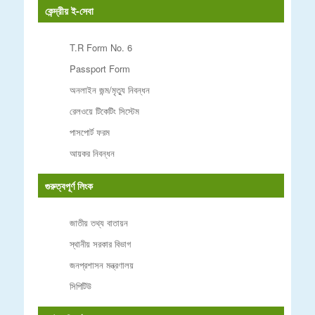
কেন্দ্রীয় ই-সেবা
T.R Form No. 6
Passport Form
অনলাইন জন্ম/মৃত্যু নিবন্ধন
রেলওয়ে টিকেটিং সিস্টেম
পাসপোর্ট ফরম
আয়কর নিবন্ধন
গুরুত্বপূর্ণ লিংক
জাতীয় তথ্য বাতায়ন
স্থানীয় সরকার বিভাগ
জনপ্রশাসন মন্ত্রণালয়
সিপিটিউ