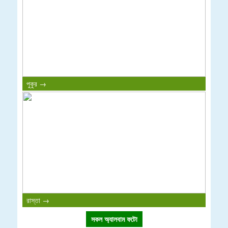
পুকুর →
রাস্তা →
সকল অ্যালবাম ফটো