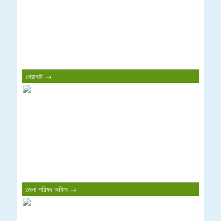
খেয়াঘাট →
জেলা পরিষদ অফিস →