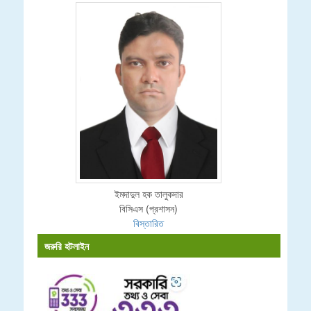
ইমদাদুল হক তালুকদার
বিসিএস (প্রশাসন)
বিস্তারিত
জরুরি হটলাইন