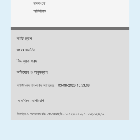
ডাকবাংলো
অডিটরিয়াম
সাইট ম্যাপ
ওয়েব এডমিন
ফিডব্যাক ফরম
অভিযোগ ও অনুসন্ধান
সাইটটি শেষ হাল-নাগাদ করা হয়েছে:
03-08-2026 15:53:08
সামাজিক যোগাযোগ
ডিজাইন & ডেভেলপড বাইঃ এফএলআইটিঃ ০১৮৭২৭৮৮৫৯২ / ০১৭২৯৭২৪২৩২