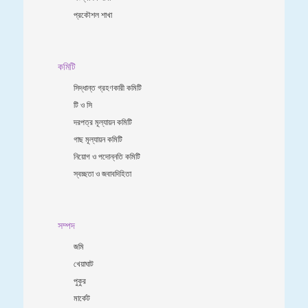
প্রকৌশল শাখা
কমিটি
সিদ্ধান্ত গ্রহণকারী কমিটি
টি ও সি
দরপত্র মূল্যায়ন কমিটি
গাছ মূল্যায়ন কমিটি
নিয়োগ ও পদোন্নতি কমিটি
স্বচ্ছতা ও জবাবদিহিতা
সম্পদ
জমি
খেয়াঘাট
পুকুর
মার্কেট