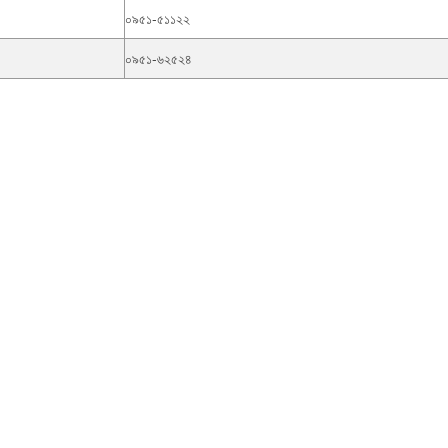
০৯৫১-৫১১২২
০৯৫১-৬২৫২৪