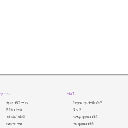
প্রশাসন
কমিটি
প্রধান নির্বাহী কর্মকর্তা
সিদ্ধান্ত গ্রহণকারী কমিটি
নির্বাহী কর্মকর্তা
টি ও সি
কর্মকর্তা / কর্মচারী
দরপত্র মূল্যায়ন কমিটি
সংস্থাপন শাখা
গাছ মূল্যায়ন কমিটি