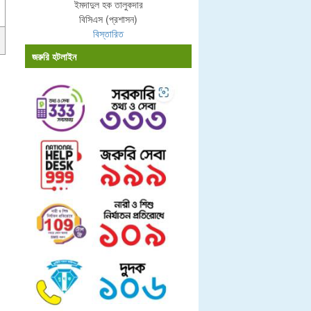
ইমদাদুল হক তালুকদার
বিসিএস (প্রশাসন)
বিস্তারিত
জরুরি হটলাইন