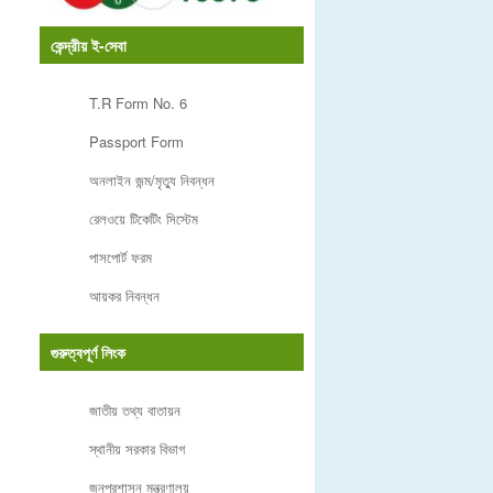
কেন্দ্রীয় ই-সেবা
T.R Form No. 6
Passport Form
অনলাইন জন্ম/মৃত্যু নিবন্ধন
রেলওয়ে টিকেটিং সিস্টেম
পাসপোর্ট ফরম
আয়কর নিবন্ধন
গুরুত্বপূর্ণ লিংক
জাতীয় তথ্য বাতায়ন
স্থানীয় সরকার বিভাগ
জনপ্রশাসন মন্ত্রণালয়